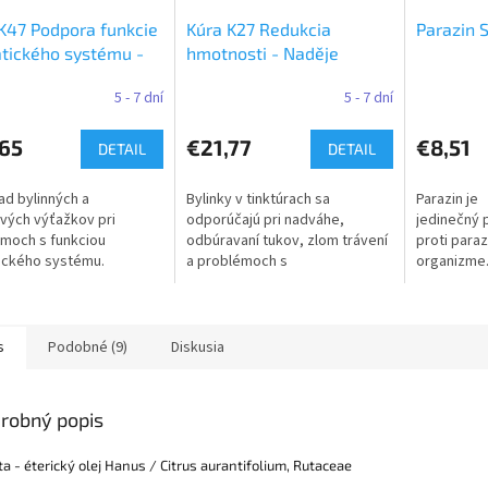
K47 Podpora funkcie
Kúra K27 Redukcia
Parazin 
tického systému -
hmotnosti - Naděje
je
5 - 7 dní
5 - 7 dní
,65
€21,77
€8,51
DETAIL
DETAIL
ad bylinných a
Bylinky v tinktúrach sa
Parazin je
vých výťažkov pri
odporúčajú pri nadváhe,
jedinečný 
moch s funkciou
odbúravaní tukov, zlom trávení
proti para
ického systému.
a problémoch s
organizme. 
uje očistu lymfatického
vyprázdňovaním.
ktoré majú
mu.
antitiparaz
antibakter
s
Podobné (9)
Diskusia
robný popis
a - éterický olej Hanus /
Citrus aurantifolium, Rutaceae