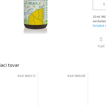
10 ml. Má
nechutens
Detailné 
TLAČ
iaci tovar
Kód:
NAD172
Kód:
NAD165