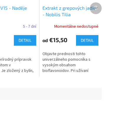
Ďalší
SV15 - Naděje
Extrakt z grepových jadier
produkt
- Nobilis Tilia
5 - 7 dní
Momentálne nedostupné
€15,50
od
DETAIL
DETAIL
Objavte prednosti tohto
prírodný prípravok
univerzálneho pomocníka s
zitom v
vysokým obsahom
Je zložený z bylín,
bioflavonoidov. Pri užívaní
 prirodzene
extraktu formou doplnku stravy
itické a
môžu jeho účinné zložky
iálne pôsobenie.
prispieť k mikrobiálnej...