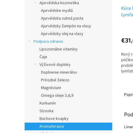
Ajurvédska kozmetika
Kúra 
Ajurvédske mydlá
lymfa
Ajurvédska zubná pasta
Nadě
Ajurvédsky šampón na vlasy
Ajurvédsky olej na vlasy
€31
Podpora zdravia
Lipozomálne vitamíny
Nový r
Čaje
púčiko
Výživové doplnky
problé
lymfat
Doplnenie minerálov
Podpor
Prírodné železo
systé
Magnézium
Popi
Omega oleje 3,6,9
Kurkumín
Slzovka
Pod
Bachove kvapky
Aromaterapia
Limet