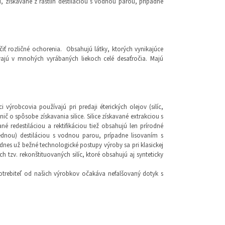
mi, získavané z rastlín destiláciou s vodnou parou, prípadne
ť rozličné ochorenia. Obsahujú látky, ktorých vynikajúce
ajú v mnohých vyrábaných liekoch celé desaťročia. Majú
 výrobcovia používajú pri predaji éterických olejov (silíc,
č o spôsobe získavania silice. Silice získavané extrakciou s
é redestiláciou a rektifikáciou tiež obsahujú len prírodné
jednou) destiláciou s vodnou parou, prípadne lisovaním s
es už bežné technologické postupy výroby sa pri klasickej
tzv. rekonštituovaných silíc, ktoré obsahujú aj synteticky
otrebiteľ od našich výrobkov očakáva nefalšovaný dotyk s