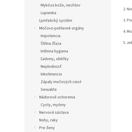
Mykóza kože, nechtov
2. Ni
Lupienka
Lymfatický systém
3. Pr
Močovo-pohlavné orgány
4. Mi
Impotencia
5. Je
Štítna žľaza
Intímna hygiena
Ľadviny, obličky
Neplodnosť
Inkotinencia
Zápaly močových ciest
Sexualita
Nádorové ochorenia
Cysty, myómy
Nervová sústava
Nohy, ruky
Pre ženy