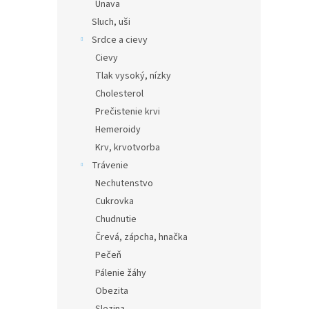
Únava
Sluch, uši
Srdce a cievy
Cievy
Tlak vysoký, nízky
Cholesterol
Prečistenie krvi
Hemeroidy
Krv, krvotvorba
Trávenie
Nechutenstvo
Cukrovka
Chudnutie
Črevá, zápcha, hnačka
Pečeň
Pálenie žáhy
Obezita