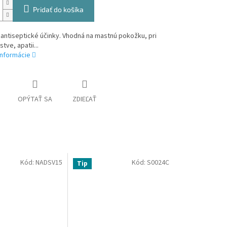
Pridať do košíka
 antiseptické účinky. Vhodná na mastnú pokožku, pri
tve, apatii...
informácie
OPÝTAŤ SA
ZDIEĽAŤ
Kód:
NADSV15
Kód:
S0024C
Tip