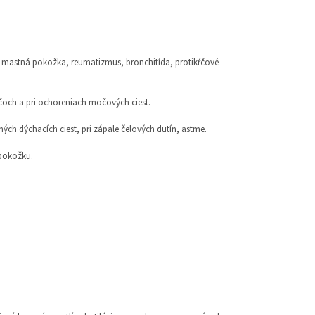
ín, mastná pokožka, reumatizmus, bronchitída, protikŕčové
kŕčoch a pri ochoreniach močových ciest.
orných dýchacích ciest, pri zápale čelových dutín, astme.
o pokožku.