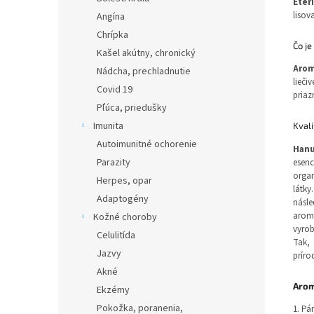
Éter
lisov
Angína
Chrípka
Čo j
Kašel akútny, chronický
Arom
Nádcha, prechladnutie
lieč
Covid 19
priaz
Pľúca, priedušky
Imunita
Kval
Autoimunitné ochorenie
Han
Parazity
esenc
organ
Herpes, opar
látky
Adaptogény
násle
aroma
Kožné choroby
vyrob
Celulitída
Tak, 
Jazvy
príro
Akné
Arom
Ekzémy
Pokožka, poranenia,
1. Pá