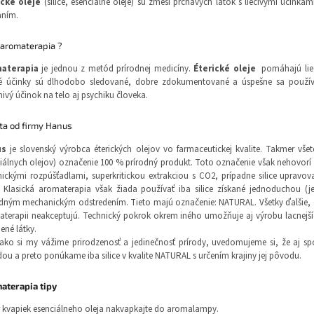
ické oleje
(silice, esenciálne oleje) sú zmesi prchavých látok s liečivými účinka
aním.
e aromaterapia ?
aterapia
je jednou z metód prírodnej medicíny.
Éterické oleje
pomáhajú lieči
ivé účinky sú dlhodobo sledované, dobre zdokumentované a úspešne sa použív
nivý účinok na telo aj psychiku človeka.
ita od firmy Hanus
us
je slovenský výrobca éterických olejov vo farmaceutickej kvalite. Takmer všetci
iálnych olejov) označenie 100 % prírodný produkt. Toto označenie však nehovorí ni
ickými rozpúšťadlami, superkritickou extrakciou s CO2, prípadne silice upravovan
. Klasická aromaterapia však žiada používať iba silice získané jednoduchou (
dným mechanickým odstredením. Tieto majú označenie: NATURAL. Všetky ďalšie, dn
terapii neakceptujú. Technický pokrok okrem iného umožňuje aj výrobu lacnejších 
ené látky.
ako si my vážime prirodzenosť a jedinečnosť prírody, uvedomujeme si, že aj sp
dou a preto ponúkame iba silice v kvalite NATURAL s určením krajiny jej pôvodu.
aterapia tipy
r kvapiek esenciálneho oleja nakvapkajte do aromalampy.