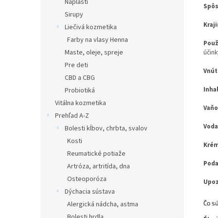
Náplasti
Spôs
Sirupy
Kraj
Liečivá kozmetika
Farby na vlasy Henna
Použ
Maste, oleje, spreje
účink
Pre deti
Vnút
CBD a CBG
Inha
Probiotiká
Vitálna kozmetika
Vaňo
Prehľad A-Z
Voda
Bolesti kĺbov, chrbta, svalov
Kosti
Krém
Reumatické potiaže
Poda
Artróza, artritída, dna
Osteoporóza
Upoz
Dýchacia sústava
Čo sú
Alergická nádcha, astma
Bolesti hrdla