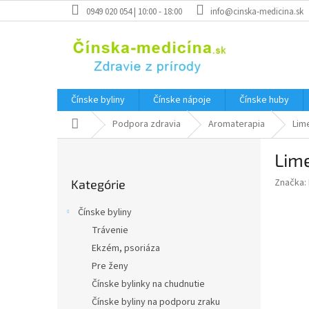
Prejsť
0949 020 054 | 10:00 - 18:00
info@cinska-medicina.sk
na
obsah
Čínske byliny
Čínske nápoje
Čínske huby
Domov
Podpora zdravia
Aromaterapia
Lime
B
Lime
o
Preskočiť
č
Značka:
Kategórie
kategórie
n
ý
Čínske byliny
p
Trávenie
a
Ekzém, psoriáza
n
e
Pre ženy
l
Čínske bylinky na chudnutie
Čínske byliny na podporu zraku