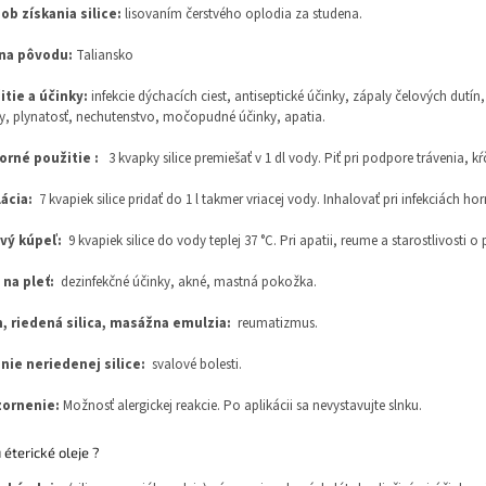
ob získania silice:
lisovaním čerstvého oplodia za studena.
ina pôvodu:
Taliansko
itie a účinky:
infekcie dýchacích ciest, antiseptické účinky, zápaly čelových dut
y, plynatosť, nechutenstvo, močopudné účinky, apatia.
orné použitie :
3 kvapky silice premiešať v 1 dl vody. Piť pri podpore trávenia, 
lácia:
7 kvapiek silice pridať do 1 l takmer vriacej vody. Inhalovať pri infekciách h
vý kúpeľ:
9 kvapiek silice do vody teplej 37 °C. Pri apatii, reume a starostlivosti 
 na pleť:
dezinfekčné účinky, akné, mastná pokožka.
, riedená silica, masážna emulzia:
reumatizmus.
nie neriedenej silice:
svalové bolesti.
ornenie:
Možnosť alergickej reakcie. Po aplikácii sa nevystavujte slnku.
 éterické oleje ?