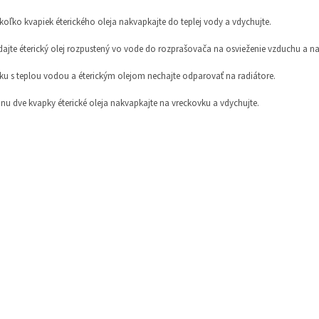
ekoľko kvapiek éterického oleja nakvapkajte do teplej vody a vdychujte.
idajte éterický olej rozpustený vo vode do rozprašovača na osvieženie vzduchu a nas
sku s teplou vodou a éterickým olejom nechajte odparovať na radiátore.
dnu dve kvapky éterické oleja nakvapkajte na vreckovku a vdychujte.