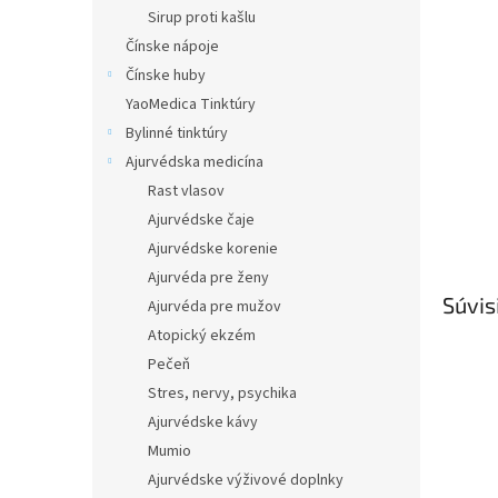
Sirup proti kašlu
Čínske nápoje
Čínske huby
YaoMedica Tinktúry
Bylinné tinktúry
Ajurvédska medicína
Rast vlasov
Ajurvédske čaje
Ajurvédske korenie
Ajurvéda pre ženy
Súvis
Ajurvéda pre mužov
Atopický ekzém
Pečeň
Stres, nervy, psychika
Ajurvédske kávy
Mumio
Ajurvédske výživové doplnky