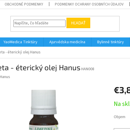
OBCHODNÉ PODMIENKY
PODMIENKY OCHRANY OSOBNÝCH ÚDAJOV
HĽADAŤ
YaoMedica Tinktúry
Ajurvédska medicína
Bylinné tinktúry
ta - éterický olej Hanus
ta - éterický olej Hanus
HAN008
Hanus
€3,
Jednotk
Na sk
cena:
Objem