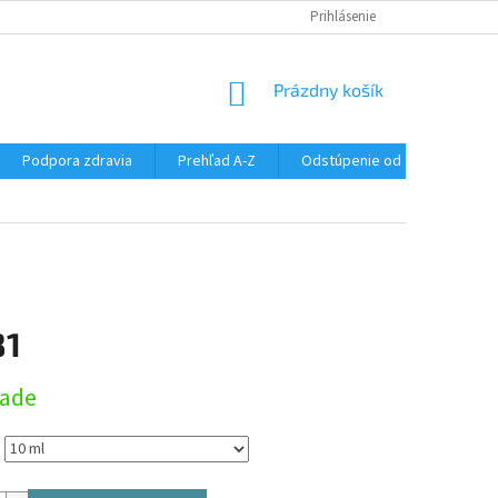
SÚBORY COOKIES
DOPRAVA A PLATBA
Prihlásenie
VŠETKO O NÁKUPE
NÁKUPNÝ
Prázdny košík
KOŠÍK
Podpora zdravia
Prehľad A-Z
Odstúpenie od zmluvy
81
ová
lade