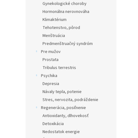
Gynekologické choroby
Hormonálna nerovnováha
Klimaktérium
Tehotenstvo, pôrod
Menštruácia
Predmenštruačný syndróm
Pre mužov
Prostata
Tribulus terrestris
Psychika
Depresia
Návaly tepla, potenie
Stres, nervozita, podráždenie
Regenerácia, posiľnenie
Antioxidanty, dlhovekosť
Detoxikácia
Nedostatok energie