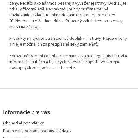
ženy. Neslúži ako náhrada pestrej a vyváženej stravy. Dodržujte
zdravý životný štýl. Neprekračujte odporúčané denné
dávkovanie. Skladujte mimo dosahu detí pri teplote do 25
°C. Neobsahuje žiadne aditíva. Prípadný zákal alebo zrazeniny
nie sú na závadu.
Produkty na týchto stránkach sú doplnkami stravy. Nejde o lieky
a nie je možné ich za predpísané lieky zamieňať.
Zdravotné tvrdenia o tinktúrach nám zakazuje legislatíva EÚ. Viac
informácií o hubách a bylinných zmesiach nájdete vo verejne
dostupných zdrojoch a na internete.
Z
á
p
ä
Informácie pre vás
t
Obchodné podmienky
i
Podmienky ochrany osobných údajov
e