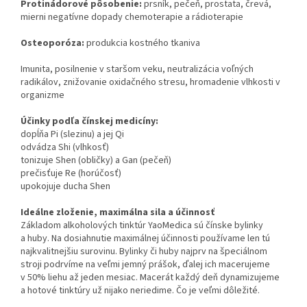
Protinádorové pôsobenie:
prsník, pečeň, prostata, črevá,
mierni negatívne dopady chemoterapie a rádioterapie
Osteoporóza:
produkcia kostného tkaniva
Imunita, posilnenie v staršom veku, neutralizácia voľných
radikálov, znižovanie oxidačného stresu, hromadenie vlhkosti v
organizme
Účinky podľa čínskej medicíny:
dopĺňa Pi (slezinu) a jej Qi
odvádza Shi (vlhkosť)
tonizuje Shen (obličky) a Gan (pečeň)
prečisťuje Re (horúčosť)
upokojuje ducha Shen
Ideálne zloženie, maximálna sila a účinnosť
Základom alkoholových tinktúr YaoMedica sú čínske bylinky
a huby. Na dosiahnutie maximálnej účinnosti používame len tú
najkvalitnejšiu surovinu. Bylinky či huby najprv na špeciálnom
stroji podrvíme na veľmi jemný prášok, ďalej ich macerujeme
v 50% liehu až jeden mesiac. Macerát každý deň dynamizujeme
a hotové tinktúry už nijako neriedime. Čo je veľmi dôležité.