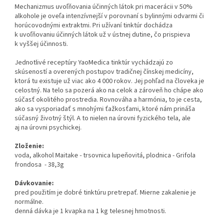
Mechanizmus uvoľňovania účinných látok pri macerácii v 50%
alkohole je oveľa intenzívnejší v porovnaní s bylinnými odvarmi či
horúcovodnými extraktmi. Pri užívaní tinktúr dochádza
k uvoľňovaniu účinných látok už v ústnej dutine, čo prispieva
k vyššej účinnosti.
Jednotlivé receptúry YaoMedica tinktúr vychádzajú zo
skúseností a overených postupov tradičnej čínskej medicíny,
ktorá tu existuje už viac ako 4 000 rokov. Jej pohľad na človeka je
celostný. Na telo sa pozerá ako na celok a zároveň ho chápe ako
súčasť okolitého prostredia. Rovnováha a harmónia, to je cesta,
ako sa vysporiadať s mnohými ťažkosťami, ktoré nám prináša
súčasný životný štýl. A to nielen na úrovni fyzického tela, ale
aj na úrovni psychickej.
Zloženie:
voda, alkohol Maitake - trsovnica lupeňovitá, plodnica - Grifola
frondosa - 38,3g
Dávkovanie:
pred použitím je dobré tinktúru pretrepať. Mierne zakalenie je
normálne.
denná dávka je 1 kvapka na 1 kg telesnej hmotnosti.