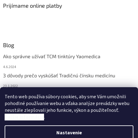
Prijímame online platby
Blog
Ako správne užívať TCM tinktúry Yaomedica
4.6.2024
3 dôvody prečo vyskúšať Tradičnú čínsku medicínu
23.1.2022
Nadmerne vám vypadávajú vlasy? Pomôže vám čínska
Tento web používa súbory cookies, aby sme Vám umožnili
medicína
pohodlné používanie webu a vďaka analýze prevádzky webu
neustále zlepšovali jeho funkcie, výkon a použiteľnosť.
13.11.2021
Ďalšie informácie
.
Nastavenie
Vytvoril Shoptet