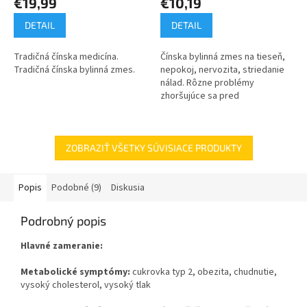
€19,99
€10,19
DETAIL
DETAIL
Tradičná čínska medicína.
Čínska bylinná zmes na tieseň,
Tradičná čínska bylinná zmes.
nepokoj, nervozita, striedanie
nálad. Rôzne problémy
zhoršujúce sa pred
menštruáciou.
ZOBRAZIŤ VŠETKY SÚVISIACE PRODUKTY
Popis
Podobné (9)
Diskusia
Podrobný popis
Hlavné zameranie:
Metabolické symptómy:
cukrovka typ 2, obezita, chudnutie,
vysoký cholesterol, vysoký tlak