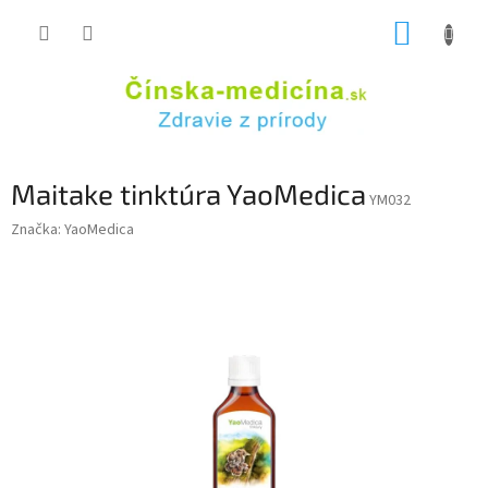
Prejsť
NÁKUP
na
obsah
KOŠÍK
Maitake tinktúra YaoMedica
YM032
Značka:
YaoMedica