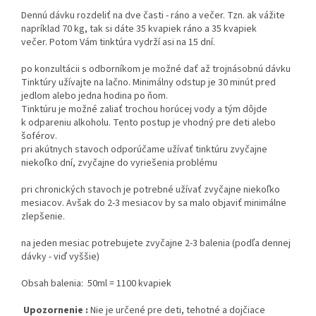
Dennú dávku rozdeliť na dve časti - ráno a večer. Tzn. ak vážite
napríklad 70 kg, tak si dáte 35 kvapiek ráno a 35 kvapiek
večer. Potom Vám tinktúra vydrží asi na 15 dní.
po konzultácii s odborníkom je možné dať až trojnásobnú dávku
Tinktúry užívajte na lačno. Minimálny odstup je 30 minút pred
jedlom alebo jedna hodina po ňom.
Tinktúru je možné zaliať trochou horúcej vody a tým dôjde
k odpareniu alkoholu. Tento postup je vhodný pre deti alebo
šoférov.
pri akútnych stavoch odporúčame užívať tinktúru zvyčajne
niekoľko dní, zvyčajne do vyriešenia problému
pri chronických stavoch je potrebné užívať zvyčajne niekoľko
mesiacov. Avšak do 2-3 mesiacov by sa malo objaviť minimálne
zlepšenie.
na jeden mesiac potrebujete zvyčajne 2-3 balenia (podľa dennej
dávky - viď vyššie)
Obsah balenia: 50ml = 1100 kvapiek
Upozornenie :
Nie je určené pre deti, tehotné a dojčiace