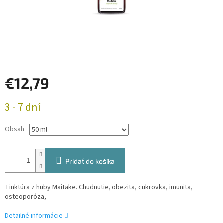
€12,79
Jednotková
3 - 7 dní
cena:
Obsah
Pridať do košíka
Tinktúra z huby Maitake. Chudnutie, obezita, cukrovka, imunita,
osteoporóza,
Detailné informácie