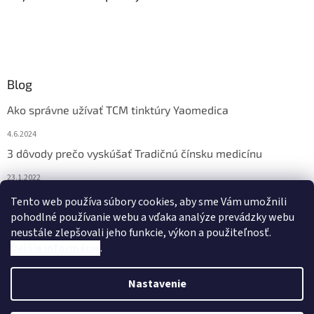
Blog
Ako správne užívať TCM tinktúry Yaomedica
4.6.2024
3 dôvody prečo vyskúšať Tradičnú čínsku medicínu
23.1.2022
Nadmerne vám vypadávajú vlasy? Pomôže vám čínska
Tento web používa súbory cookies, aby sme Vám umožnili
medicína
pohodlné používanie webu a vďaka analýze prevádzky webu
neustále zlepšovali jeho funkcie, výkon a použiteľnosť.
13.11.2021
Ďalšie informácie
.
Nastavenie
Vytvoril Shoptet