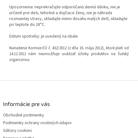
Upozornenia: neprekračujte odporúčanú dennú dávku, nie je
určené pre deti, tehotné a dojčiace ženy, nie je náhrada
rozmanitej stravy, skladujte mimo dosahu malých detí, skladujte
pri teplote do 28°C.
Dátum spotreby: je uvedený na obale
Nariadenie Komisie EÚ č. 432/2012 (z dňa 16. mája 2012), ktoré platí od
14.12.2012 nám neumožňuje uvádzať účinky produktov na ľudský
organizmus.
Z
á
p
ä
Informácie pre vás
t
Obchodné podmienky
i
Podmienky ochrany osobných údajov
e
Súbory cookies