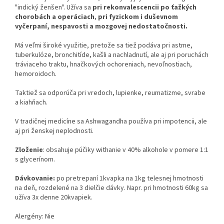
"indický ženšen". Užíva sa
pri rekonvalescencii po ťažkých
chorobách a operáciach
,
pri fyzickom i duševnom
vyčerpaní, nespavosti a mozgovej nedostatočnosti.
Má veľmi široké využitie, pretože sa tiež podáva pri astme,
tuberkulóze, bronchitíde, kašli a nachladnutí, ale aj pri poruchách
tráviaceho traktu, hnačkových ochoreniach, nevoľnostiach,
hemoroidoch.
Taktiež sa odporúča pri vredoch, lupienke, reumatizme, svrabe
a kiahňach.
V tradičnej medicíne sa Ashwagandha používa pri impotencii, ale
aj pri ženskej neplodnosti.
Zloženie
: obsahuje púčiky withanie v 40% alkohole v pomere 1:1
s glycerínom.
Dávkovanie:
po pretrepaní 1kvapka na 1kg telesnej hmotnosti
na deň, rozdelené na 3 dielčie dávky. Napr. pri hmotnosti 60kg sa
užíva 3x denne 20kvapiek.
Alergény: Nie