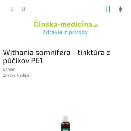
Prejsť
NÁKUP
na
obsah
KOŠÍK
Withania somnifera - tinktúra z
púčikov P61
NAD061
Značka:
Naděje