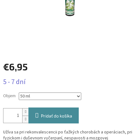
€6,95
Jednotková
5 - 7 dní
cena:
Objem
Pridať do košíka
Užíva sa pri rekonvalescencii po ťažkých chorobách a operáciach, pri
fyzickom i duševnom vyčerpaní, nespavosti a mozgovej