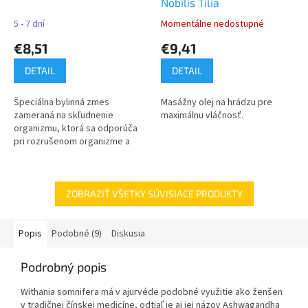
Nobilis Tilia
5 - 7 dní
Momentálne nedostupné
€8,51
€9,41
DETAIL
DETAIL
Špeciálna bylinná zmes
Masážny olej na hrádzu pre
zameraná na skľudnenie
maximálnu vláčnosť.
organizmu, ktorá sa odporúča
pri rozrušenom organizme a
strese.
ZOBRAZIŤ VŠETKY SÚVISIACE PRODUKTY
Popis
Podobné (9)
Diskusia
Podrobný popis
Withania somnifera má v ajurvéde podobné využitie ako ženšen
v tradičnej čínskej medicíne, odtiaľ je aj jej názov Ashwagandha