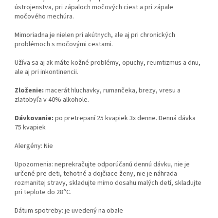
ústrojenstva, pri zápaloch močových ciest a pri zápale
močového mechúra.
Mimoriadna je nielen pri akútnych, ale aj pri chronických
problémoch s močovými cestami.
Užíva sa aj ak máte kožné problémy, opuchy, reumtizmus a dnu,
ale aj pri inkontinencii.
Zloženie:
macerát hluchavky, rumančeka, brezy, vresu a
zlatobyľa v 40% alkohole.
Dávkovanie:
po pretrepaní 25 kvapiek 3x denne. Denná dávka
75 kvapiek
Alergény: Nie
Upozornenia: neprekračujte odporúčanú dennú dávku, nie je
určené pre deti, tehotné a dojčiace ženy, nie je náhrada
rozmanitej stravy, skladujte mimo dosahu malých detí, skladujte
pri teplote do 28°C.
Dátum spotreby: je uvedený na obale