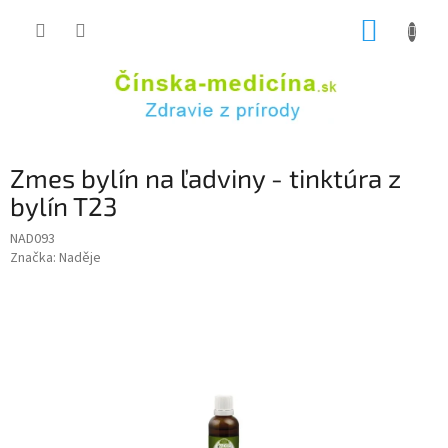
Prejsť
NÁKUP
na
obsah
KOŠÍK
Zmes bylín na ľadviny - tinktúra z
bylín T23
NAD093
Značka:
Naděje