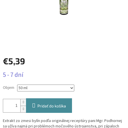
€5,39
Jednotková
5 - 7 dní
cena:
Objem
Pridať do košíka
Extrakt zo zmesi bylín podľa originálnej receptúry pani Mgr. Podhornej
sa užíva najmä pri problémoch močového ústrojenstva, pri zápaloch