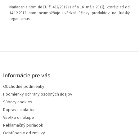
Nariadenie Komisie EÚ č. 432/2012 (z dňa 16. mája 2012), ktoré platí od
14.12.2012 nám neumožňuje uvádzať účinky produktov na ľudský
organizmus.
Z
á
p
ä
Informácie pre vás
t
Obchodné podmienky
i
Podmienky ochrany osobných údajov
e
Súbory cookies
Doprava a platba
Všetko o nákupe
Reklamačný poriadok
Odstúpenie od zmluvy