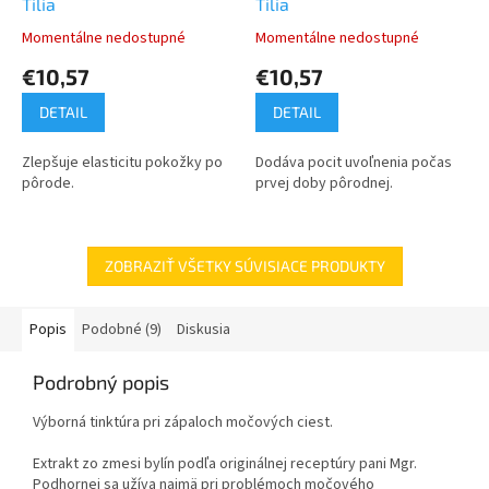
Tilia
Tilia
Momentálne nedostupné
Momentálne nedostupné
€10,57
€10,57
DETAIL
DETAIL
Zlepšuje elasticitu pokožky po
Dodáva pocit uvoľnenia počas
pôrode.
prvej doby pôrodnej.
ZOBRAZIŤ VŠETKY SÚVISIACE PRODUKTY
Popis
Podobné (9)
Diskusia
Podrobný popis
Výborná tinktúra pri zápaloch močových ciest.
Extrakt zo zmesi bylín podľa originálnej receptúry pani Mgr.
Podhornej sa užíva najmä pri problémoch močového