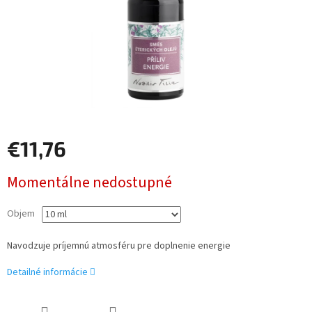
€11,76
Jednotková
Momentálne nedostupné
cena:
Objem
Navodzuje príjemnú atmosféru pre doplnenie energie
Detailné informácie