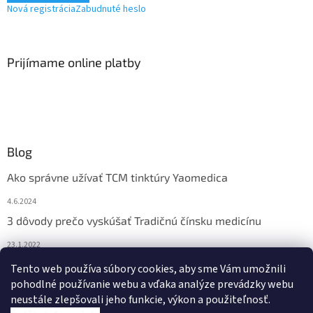
Nová registrácia
Zabudnuté heslo
Prijímame online platby
Blog
Ako správne užívať TCM tinktúry Yaomedica
4.6.2024
3 dôvody prečo vyskúšať Tradičnú čínsku medicínu
23.1.2022
Nadmerne vám vypadávajú vlasy? Pomôže vám čínska
Tento web používa súbory cookies, aby sme Vám umožnili
medicína
pohodlné používanie webu a vďaka analýze prevádzky webu
neustále zlepšovali jeho funkcie, výkon a použiteľnosť.
13.11.2021