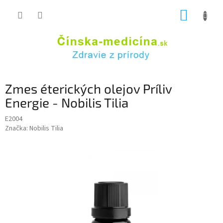
Prejsť
NÁKUP
na
obsah
KOŠÍK
Zmes éterických olejov Príliv
Energie - Nobilis Tilia
E2004
Značka:
Nobilis Tilia