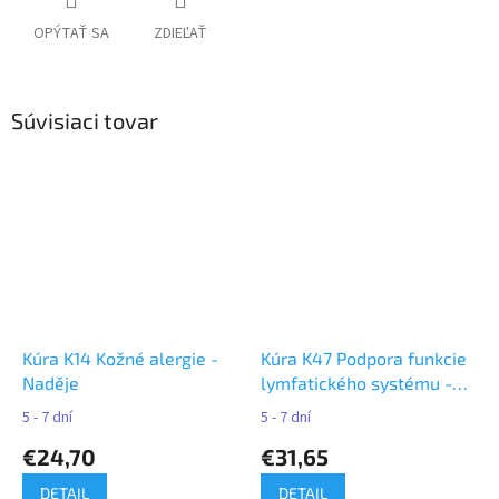
OPÝTAŤ SA
ZDIEĽAŤ
Súvisiaci tovar
Kúra K14 Kožné alergie -
Kúra K47 Podpora funkcie
Naděje
lymfatického systému -
Naděje
5 - 7 dní
5 - 7 dní
€24,70
€31,65
DETAIL
DETAIL