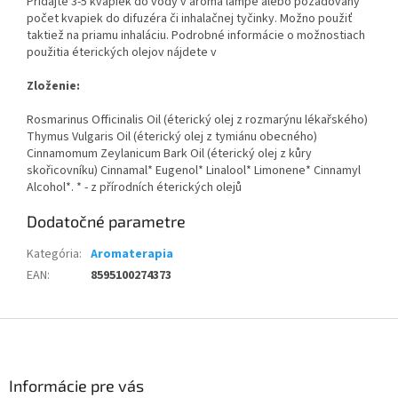
Pridajte 3-5 kvapiek do vody v aróma lampe alebo požadovaný
počet kvapiek do difuzéra či inhalačnej tyčinky. Možno použiť
taktiež na priamu inhaláciu. Podrobné informácie o možnostiach
použitia éterických olejov nájdete v
Zloženie:
Rosmarinus Officinalis Oil (éterický olej z rozmarýnu lékařského)
Thymus Vulgaris Oil (éterický olej z tymiánu obecného)
Cinnamomum Zeylanicum Bark Oil (éterický olej z kůry
skořicovníku) Cinnamal* Eugenol* Linalool* Limonene* Cinnamyl
Alcohol*. * - z přírodních éterických olejů
Dodatočné parametre
Kategória
:
Aromaterapia
EAN
:
8595100274373
Z
á
p
ä
Informácie pre vás