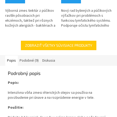
Výborná zmes tinktúr z púčikov
Nový rad bylinných a púčikových
rastlín pôsobiacich pri
výťažkov pri problémoch s
ekzémoch, taktiež pri rôznych
funkciou lymfatického systému.
kožných alergiách - baktériach a
Podporuje očistu lymfatického
plesniach.
systému.
ZOBRAZIŤ VŠETKY SÚVISIACE PRODUKTY
Popis
Podobné (9)
Diskusia
Podrobný popis
Popis:
Intenzívna vôňa zmesi éterických olejov sa používa na
povzbudenie pri únave a na rozprúdenie energie v tele.
Použitie: