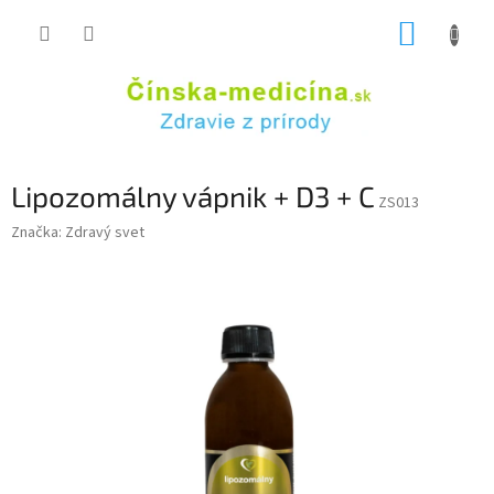
Prejsť
NÁKUP
na
obsah
KOŠÍK
Lipozomálny vápnik + D3 + C
ZS013
Značka:
Zdravý svet