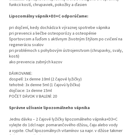
funkcii kostí, chrupaviek, pokožky a ďasien
Lipozomálny vápnik+D3+C odporúčame:
pri dojčení, kedy dochádza k výraznej spotrebe vápnika
pri prevencii a liečbe osteoporózy a osteopénie
športovcom a ľuďom s aktívnym životným štýlom po cvičení na
regeneráciu svalov
pri problémoch s pohybovým ústrojenstvom (chrupavky, svaly,
kosti)
ako prevencia zubných kazov
DÁVKOVANIE:
dospelí: 1x denne 10ml (2 čajové lyžičky)
tehotné: 3x denne 5ml (1 čajovú lyžičku)
dojčiace: 1x denne 15ml
POČET DÁVOK V BALENÍ: 20
Správne užívanie lipozomálneho vápnika
Jednu dávku – 2 čajové lyžičky lipozomálneho vápnika+D3+C
vylejte do 1dcl napr. pomarančového džúsu, čaju alebo vody
a vypite. Chuť lipozomálnych vitamínov sa napr. v džúse takmer