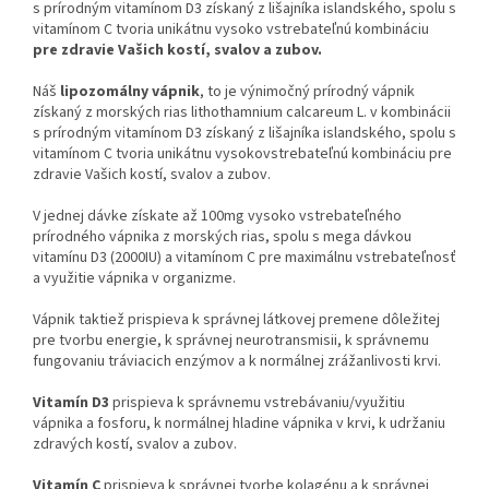
s prírodným vitamínom D3 získaný z lišajníka islandského, spolu s
vitamínom C tvoria unikátnu vysoko vstrebateľnú kombináciu
pre zdravie Vašich kostí, svalov a zubov.
Náš
lipozomálny vápnik
, to je výnimočný prírodný vápnik
získaný z morských rias lithothamnium calcareum L. v kombinácii
s prírodným vitamínom D3 získaný z lišajníka islandského, spolu s
vitamínom C tvoria unikátnu vysokovstrebateľnú kombináciu pre
zdravie Vašich kostí, svalov a zubov.
V jednej dávke získate až 100mg vysoko vstrebateľného
prírodného vápnika z morských rias, spolu s mega dávkou
vitamínu D3 (2000IU) a vitamínom C pre maximálnu vstrebateľnosť
a využitie vápnika v organizme.
Vápnik taktiež prispieva k správnej látkovej premene dôležitej
pre tvorbu energie, k správnej neurotransmisii, k správnemu
fungovaniu tráviacich enzýmov a k normálnej zrážanlivosti krvi.
Vitamín D3
prispieva k správnemu vstrebávaniu/využitiu
vápnika a fosforu, k normálnej hladine vápnika v krvi, k udržaniu
zdravých kostí, svalov a zubov.
Vitamín C
prispieva k správnej tvorbe kolagénu a k správnej