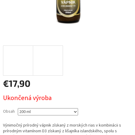
€17,90
Jednotková
Ukončená výroba
cena:
Obsah
Výnimočný prírodný vápnik získaný z morských rias v kombinácii s
prírodným vitamínom D3 získaný z lišajníka islandského, spolu s