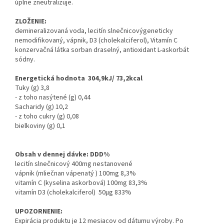
úplne zneutralizuje.
ZLOŽENIE:
demineralizovaná voda, lecitín slnečnicovýgeneticky
nemodifikovaný, vápnik, D3 (cholekalciferol), Vitamín C
konzervačná látka sorban draselný, antioxidant L-askorbát
sódny.
Energetická hodnota 304,9kJ/ 73,2kcal
Tuky (g) 3,8
- z toho nasýtené (g) 0,44
Sacharidy (g) 10,2
- z toho cukry (g) 0,08
bielkoviny (g) 0,1
Obsah v dennej dávke: DDD%
lecitín slnečnicový 400mg nestanovené
vápnik (mliečnan vápenatý ) 100mg 8,3%
vitamín C (kyselina askorbová) 100mg 83,3%
vitamín D3 (cholekalciferol) 50μg 833%
UPOZORNENIE:
Expirácia produktu je 12 mesiacov od dátumu výroby. Po