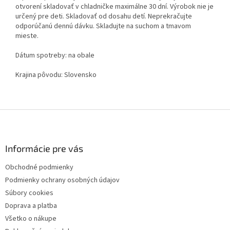
otvorení skladovať v chladničke maximálne 30 dní. Výrobok nie je
určený pre deti. Skladovať od dosahu detí. Neprekračujte
odporúčanú dennú dávku. Skladujte na suchom a tmavom
mieste.
Dátum spotreby: na obale
Krajina pôvodu: Slovensko
Z
á
p
ä
Informácie pre vás
t
Obchodné podmienky
i
Podmienky ochrany osobných údajov
e
Súbory cookies
Doprava a platba
Všetko o nákupe