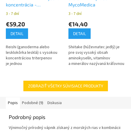
koncentrácia -
MycoMedica
MycoMedica
3 - 7 dní
3 - 7 dní
€59,20
€14,40
DETAIL
DETAIL
Reishi (ganoderma alebo
Shiitake (húževnatec jedlý) je
lesklokôrka lesklá) s vysokou
pre svoj vysoký obsah
koncentráciou triterpenov
aminokyselín, vitamínov
je jednou
a minerálov nazývaná kráľovnou
z najužívanejších medicinálnych
medzi hubami alebo elixírom
húb. V tradičnej čínskej medicíne
života.
sa využíva po...
ZOBRAZIŤ VŠETKY SÚVISIACE PRODUKTY
Popis
Podobné (9)
Diskusia
Podrobný popis
Výnimočný prírodný vápnik získaný z morských rias v kombinácii